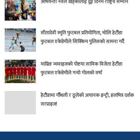
अभियन्ता नवल खड्कालाई दुई दिनमै राष्ट्रिय सम्मान
सीतादेवी स्मृति फुटबल प्रतियोगिता, भोलि हेटौंडा
फुटबल एकेडेमीले सिक्किम पुलिसको सामना गर्दै
माम्रिङ व्यवाइजको पोष्टमा साविक विजेता हेटौंडा
फुटबल एकेडेमीले गर्‍यो गोलको वर्षा
हेटौंडामा गौँथली र ठूलेको अचानक इन्ट्री, हलभित्र दर्शक
सरप्राइज!