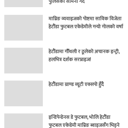
पुलिसको सामना गर्दै
माम्रिङ व्यवाइजको पोष्टमा साविक विजेता
हेटौंडा फुटबल एकेडेमीले गर्‍यो गोलको वर्षा
हेटौंडामा गौँथली र ठूलेको अचानक इन्ट्री,
हलभित्र दर्शक सरप्राइज!
हेटौंडामा ग्राण्ड व्यूटी एक्सपो हुँदै
इन्डिपेन्डेनस डे फुटबल, भोलि हेटौंडा
फुटबल एकेडेमी माम्रिङ ब्वाइजसँग भिड्ने