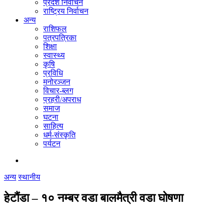
प्रदेश निर्वाचन
राष्ट्रिय निर्वाचन
अन्य
राशिफल
पत्रपत्रिका
शिक्षा
स्वास्थ्य
कृषि
प्रविधि
मनोरञ्जन
विचार-ब्लग
प्रहरी/अपराध
समाज
घटना
साहित्य
धर्म-संस्कृति
पर्यटन
अन्य
स्थानीय
हेटौंडा – १० नम्बर वडा बालमैत्री वडा घोषणा