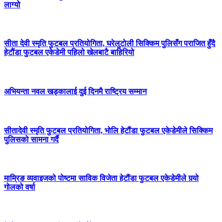
लाग्यो
सीता देवी स्मृति फुटबल प्रतियोगिता, घरेलुटोली सिक्किम पुलिसँग पराजित हुँदै
हेटौंडा फुटबल एकेडेमी पहिलो खेलबाटै बाहिरियो
अभियन्ता नवल खड्कालाई दुई दिनमै राष्ट्रिय सम्मान
सीतादेवी स्मृति फुटबल प्रतियोगिता, भोलि हेटौंडा फुटबल एकेडेमीले सिक्किम
पुलिसको सामना गर्दै
माम्रिङ व्यवाइजको पोष्टमा साविक विजेता हेटौंडा फुटबल एकेडेमीले गर्‍यो
गोलको वर्षा