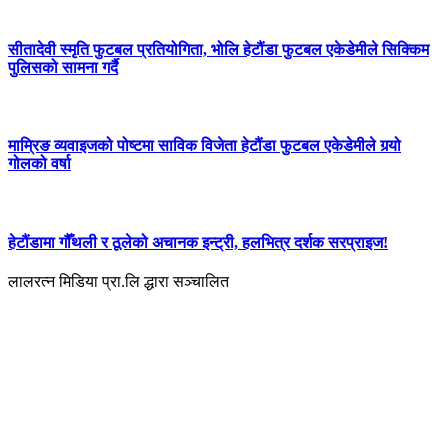
सीतादेवी स्मृति फुटबल प्रतियोगिता, भोलि हेटौंडा फुटबल एकेडेमीले सिक्किम
पुलिसको सामना गर्दै
माम्रिङ व्यवाइजको पोष्टमा साविक विजेता हेटौंडा फुटबल एकेडेमीले गर्‍यो
गोलको वर्षा
हेटौंडामा गौँथली र ठूलेको अचानक इन्ट्री, हलभित्र दर्शक सरप्राइज!
लालरत्न मिडिया प्रा.लि द्धारा सञ्चालित