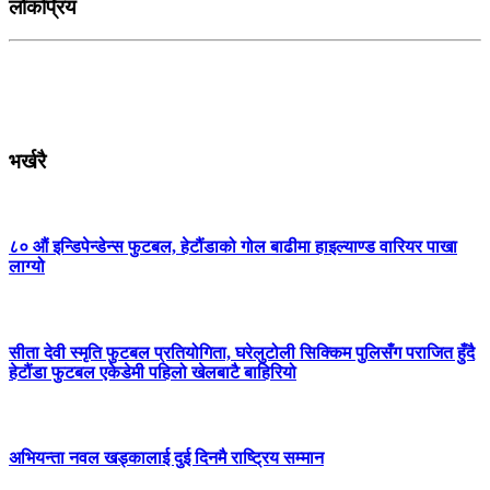
लोकप्रिय
भर्खरै
८० औं इन्डिपेन्डेन्स फुटबल, हेटौंडाको गोल बाढीमा हाइल्याण्ड वारियर पाखा
लाग्यो
सीता देवी स्मृति फुटबल प्रतियोगिता, घरेलुटोली सिक्किम पुलिसँग पराजित हुँदै
हेटौंडा फुटबल एकेडेमी पहिलो खेलबाटै बाहिरियो
अभियन्ता नवल खड्कालाई दुई दिनमै राष्ट्रिय सम्मान