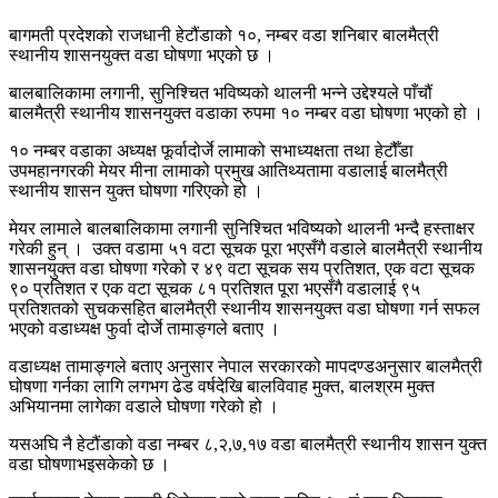
बागमती प्रदेशको राजधानी हेटौंडाको १०, नम्बर वडा शनिबार बालमैत्री
स्थानीय शासनयुक्त वडा घोषणा भएको छ ।
बालबालिकामा लगानी, सुनिश्चित भविष्यको थालनी भन्ने उद्देश्यले पाँचौं
बालमैत्री स्थानीय शासनयुक्त वडाका रुपमा १० नम्बर वडा घोषणा भएको हो ।
१० नम्बर वडाका अध्यक्ष फूर्वादोर्जे लामाको सभाध्यक्षता तथा हेटौँडा
उपमहानगरकी मेयर मीना लामाको प्रमुख आतिथ्यतामा वडालाई बालमैत्री
स्थानीय शासन युक्त घोषणा गरिएको हो ।
मेयर लामाले बालबालिकामा लगानी सुनिश्चित भविष्यको थालनी भन्दै हस्ताक्षर
गरेकी हुन् । उक्त वडामा ५१ वटा सूचक पूरा भएसँगै वडाले बालमैत्री स्थानीय
शासनयुक्त वडा घोषणा गरेको र ४९ वटा सूचक सय प्रतिशत, एक वटा सूचक
९० प्रतिशत र एक वटा सूचक ८१ प्रतिशत पूरा भएसँगै वडालाई ९५
प्रतिशतको सुचकसहित बालमैत्री स्थानीय शासनयुक्त वडा घोषणा गर्न सफल
भएको वडाध्यक्ष फुर्वा दोर्जे तामाङ्गले बताए ।
वडाध्यक्ष तामाङ्गले बताए अनुसार नेपाल सरकारको मापदण्डअनुसार बालमैत्री
घोषणा गर्नका लागि लगभग ढेड वर्षदेखि बालविवाह मुक्त, बालश्रम मुक्त
अभियानमा लागेका वडाले घोषणा गरेको हो ।
यसअघि नै हेटौंडाको वडा नम्बर ८,२,७,१७ वडा बालमैत्री स्थानीय शासन युक्त
वडा घोषणाभइसकेको छ ।