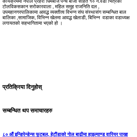
कार्यक्रममा नेपाल प्रहरी धिमेबाज पन्चे बाजा सहित १० नं.वडा भित्रका
टोलविकसकान सरोकारवाला , महिल समुह राजनिति दल ,
उपमहानगरपालिकामा आवद्ध व्यक्तीत्व विभन्न संघ संस्थासंग सम्बन्धित बाल
बालिका ,सामाजिक, विभिन्न खेलमा आवद्ध खेलाडी, बिभिन्न वडाका वडाध्यक्ष
लगायतको सहभागितामा भएको हो ।
प्रतिक्रिया दिनुहोस्
सम्बन्धित थप समाचारहरु
८० औं इन्डिपेन्डेन्स फुटबल, हेटौंडाको गोल बाढीमा हाइल्याण्ड वारियर पाखा