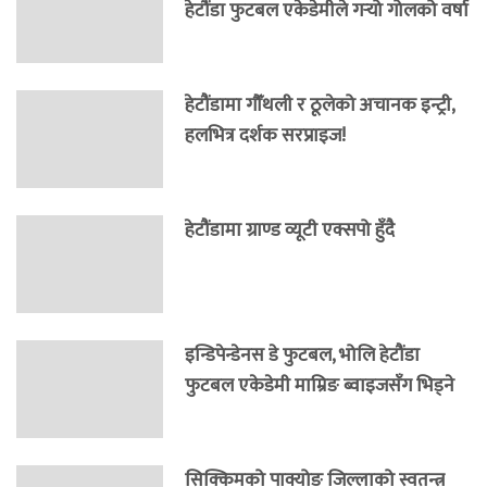
हेटौंडा फुटबल एकेडेमीले गर्‍यो गोलको वर्षा
हेटौंडामा गौँथली र ठूलेको अचानक इन्ट्री,
हलभित्र दर्शक सरप्राइज!
हेटौंडामा ग्राण्ड व्यूटी एक्सपो हुँदै
इन्डिपेन्डेनस डे फुटबल, भोलि हेटौंडा
फुटबल एकेडेमी माम्रिङ ब्वाइजसँग भिड्ने
सिक्किमको पाक्योङ जिल्लाको स्वतन्त्र