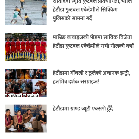
सीतादेवी स्मृति फुटबल प्रतियोगिता, भोलि
हेटौंडा फुटबल एकेडेमीले सिक्किम
पुलिसको सामना गर्दै
माम्रिङ व्यवाइजको पोष्टमा साविक विजेता
हेटौंडा फुटबल एकेडेमीले गर्‍यो गोलको वर्षा
हेटौंडामा गौँथली र ठूलेको अचानक इन्ट्री,
हलभित्र दर्शक सरप्राइज!
हेटौंडामा ग्राण्ड व्यूटी एक्सपो हुँदै