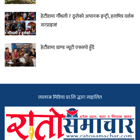
हेटौंडामा गौँथली र ठूलेको अचानक इन्ट्री, हलभित्र दर्शक
सरप्राइज!
हेटौंडामा ग्राण्ड व्यूटी एक्सपो हुँदै
लालरत्न मिडिया प्रा.लि द्धारा सञ्चालित