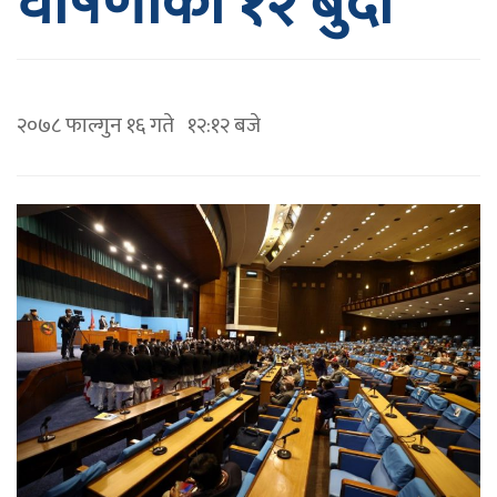
घोषणाका १२ बुँदा
२०७८ फाल्गुन १६ गते १२:१२ बजे