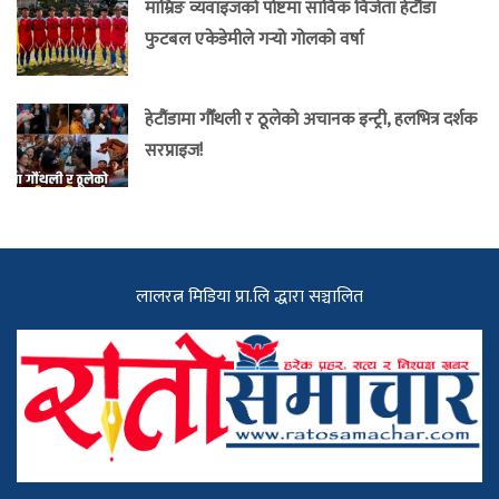
माम्रिङ व्यवाइजको पोष्टमा साविक विजेता हेटौंडा
फुटबल एकेडेमीले गर्‍यो गोलको वर्षा
हेटौंडामा गौँथली र ठूलेको अचानक इन्ट्री, हलभित्र दर्शक
सरप्राइज!
लालरत्न मिडिया प्रा.लि द्धारा सञ्चालित