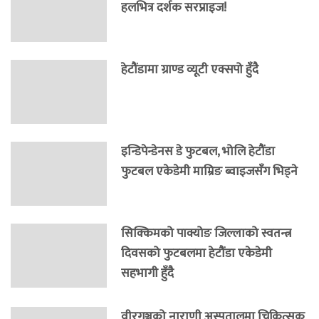
हलभित्र दर्शक सरप्राइज!
हेटौंडामा ग्राण्ड व्यूटी एक्सपो हुँदै
इन्डिपेन्डेनस डे फुटबल, भोलि हेटौंडा
फुटबल एकेडेमी माम्रिङ ब्वाइजसँग भिड्ने
सिक्किमको पाक्योङ जिल्लाको स्वतन्त्र
दिवसको फुटबलमा हेटौंडा एकेडेमी
सहभागी हुँदै
वीरगञ्जको नाराणी अस्पतालमा चिकित्सक