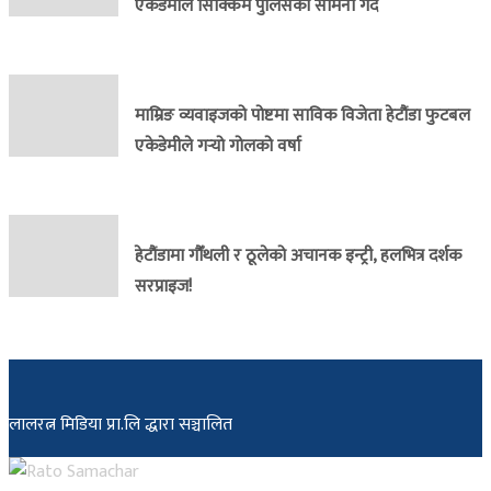
एकेडेमीले सिक्किम पुलिसको सामना गर्दै
माम्रिङ व्यवाइजको पोष्टमा साविक विजेता हेटौंडा फुटबल
एकेडेमीले गर्‍यो गोलको वर्षा
हेटौंडामा गौँथली र ठूलेको अचानक इन्ट्री, हलभित्र दर्शक
सरप्राइज!
लालरत्न मिडिया प्रा.लि द्धारा सञ्चालित