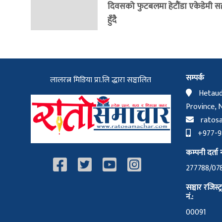
दिवसको फुटबलमा हेटौंडा एकेडेमी 
हुँदै
सम्पर्क
लालरत्न मिडिया प्रा.लि द्धारा सञ्चालित
Hetaud
Province, 
ratos
+977-98
कम्पनी दर्ता न
277788/07
सञ्चार रजिस्ट
नं.:
00091