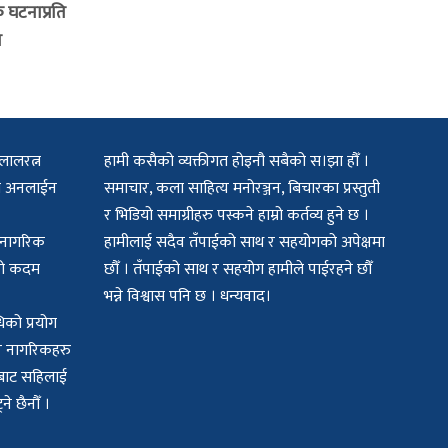
क घटनाप्रति
र
लालरत्न
हामी कसैको व्यक्तीगत होइनौ सबैको स।झा हौँ ।
िटल अनलाईन
समाचार, कला साहित्य मनोरञ्जन, बिचारका प्रस्तुती
र भिडियो समाग्रीहरु पस्कने हाम्रो कर्तव्य हुने छ ।
क नागरिक
हामीलाई सदैव तँपाईको साथ र सहयोगको अपेक्षमा
मको कदम
छौँ । तँपाईको साथ र सहयोग हामीले पाईरहने छौँ
भन्ने विश्वास पनि छ । धन्यवाद।
िको प्रयोग
बर नागरिकहरु
यमबाट सहिलाई
े छैनौँ ।