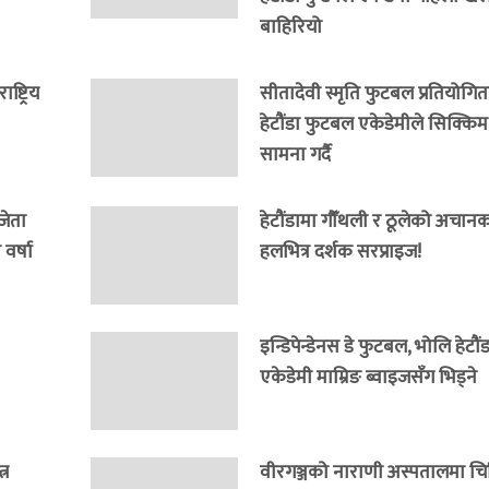
बाहिरियो
्ट्रिय
सीतादेवी स्मृति फुटबल प्रतियोगित
हेटौंडा फुटबल एकेडेमीले सिक्कि
सामना गर्दै
जेता
हेटौंडामा गौँथली र ठूलेको अचानक इ
वर्षा
हलभित्र दर्शक सरप्राइज!
इन्डिपेन्डेनस डे फुटबल, भोलि हेटौ
एकेडेमी माम्रिङ ब्वाइजसँग भिड्ने
्र
वीरगञ्जको नाराणी अस्पतालमा च