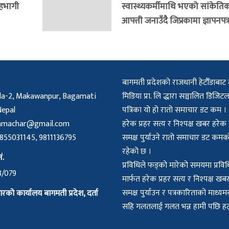
सहभागी
स्वास्थ्यकर्मीमाथि भएको सांकेति
आपत्ती जनाउँदै जिप्रकामा ज्ञापनपत्
बागमती प्रदेशको राजधानी हेटौँडाबाट 
a-2, Makawanpur, Bagamati
मिडिया प्रा. लि द्धारा सञ्चालित डिज
Nepal
पत्रिका यो हो रातो समाचार डट कम ।
amachar@gmail.com
हरेक प्रहर सत्य र निश्पक्ष खबर हरे
55031145, 9811136795
समक्ष पुर्याउने रातो समाचार डट क
रहेको छ ।
ं.
प्रविधिले फड्को मारेको समयमा प्रविध
8/079
मार्फत हरेक प्रहर सत्य र निश्पक्ष ख
समक्ष पुर्याउन र पत्रकारिताको माध्
्रारको कार्यालय बागमती प्रदेश, दर्ता
सहि गलतलाई गलत भन्न हामी पछि हट्न