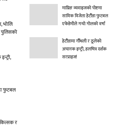
माम्रिङ व्यवाइजको पोष्टमा
साविक विजेता हेटौंडा फुटबल
ा, भोलि
एकेडेमीले गर्‍यो गोलको वर्षा
म पुलिसको
हेटौंडामा गौँथली र ठूलेको
अचानक इन्ट्री, हलभित्र दर्शक
न्ट्री,
सरप्राइज!
ंडा फुटबल
िकित्सक र