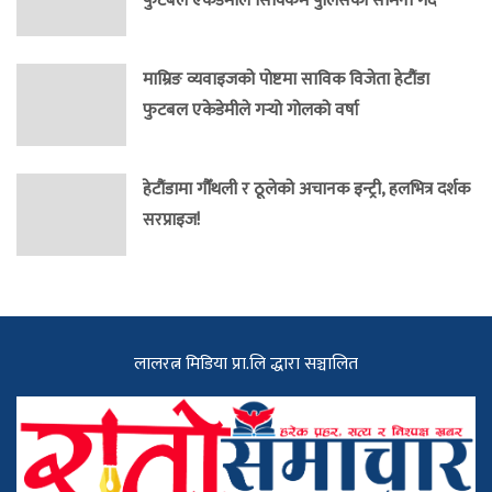
फुटबल एकेडेमीले सिक्किम पुलिसको सामना गर्दै
माम्रिङ व्यवाइजको पोष्टमा साविक विजेता हेटौंडा
फुटबल एकेडेमीले गर्‍यो गोलको वर्षा
हेटौंडामा गौँथली र ठूलेको अचानक इन्ट्री, हलभित्र दर्शक
सरप्राइज!
लालरत्न मिडिया प्रा.लि द्धारा सञ्चालित