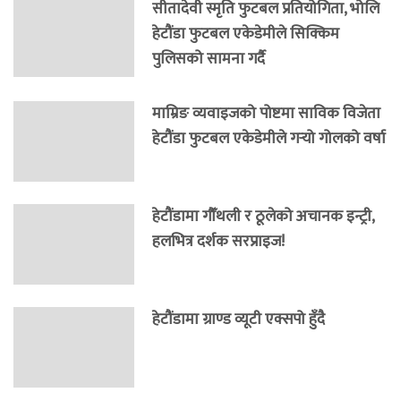
सीतादेवी स्मृति फुटबल प्रतियोगिता, भोलि
हेटौंडा फुटबल एकेडेमीले सिक्किम
पुलिसको सामना गर्दै
माम्रिङ व्यवाइजको पोष्टमा साविक विजेता
हेटौंडा फुटबल एकेडेमीले गर्‍यो गोलको वर्षा
हेटौंडामा गौँथली र ठूलेको अचानक इन्ट्री,
हलभित्र दर्शक सरप्राइज!
हेटौंडामा ग्राण्ड व्यूटी एक्सपो हुँदै