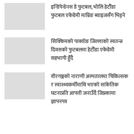
इन्डिपेन्डेनस डे फुटबल, भोलि हेटौंडा
फुटबल एकेडेमी माम्रिङ ब्वाइजसँग भिड्ने
सिक्किमको पाक्योङ जिल्लाको स्वतन्त्र
दिवसको फुटबलमा हेटौंडा एकेडेमी
सहभागी हुँदै
वीरगञ्जको नाराणी अस्पतालमा चिकित्सक
र स्वास्थ्यकर्मीमाथि भएको सांकेतिक
घटनाप्रति आपत्ती जनाउँदै जिप्रकामा
ज्ञापनपत्र