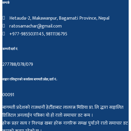
सम्पर्क
Hetauda-2, Makawanpur, Bagamati Province, Nepal
ratosamachar@gmail.com
+977-9855031145, 9811136795
कम्पनी दर्ता नं.
277788/078/079
सञ्चार रजिस्ट्रारको कार्यालय बागमती प्रदेश, दर्ता नं.:
00091
बागमती प्रदेशको राजधानी हेटौँडाबाट लालरत्न मिडिया प्रा. लि द्धारा सञ्चालित
डिजिटल अनलाईन पत्रिका यो हो रातो समाचार डट कम ।
हरेक प्रहर सत्य र निश्पक्ष खबर हरेक नागरिक समक्ष पुर्याउने रातो समाचार डट