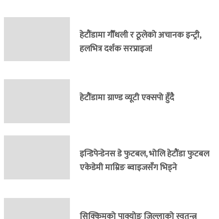
हेटौंडामा गौँथली र ठूलेको अचानक इन्ट्री,
हलभित्र दर्शक सरप्राइज!
हेटौंडामा ग्राण्ड व्यूटी एक्सपो हुँदै
इन्डिपेन्डेनस डे फुटबल, भोलि हेटौंडा फुटबल
एकेडेमी माम्रिङ ब्वाइजसँग भिड्ने
सिक्किमको पाक्योङ जिल्लाको स्वतन्त्र