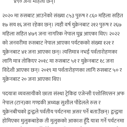
४९० जना महिला छन्।
२०२० मा रुसबाट आउनेको संख्या ८५३ पुरुष र ८६० महिला सहित
१७ सय १६ जना रहेका छन्। त्यही वर्ष युक्रेनबाट २१२ पुरुष र २६७
महिला सहित ४७९ जना नागरिक नेपाल घुम्न आएका थिए। २०२२
को जनवरीमा रुसबाट नेपाल आएका पर्यटकको संख्या १२१ र
युक्रेनबाट ४१ जना आएका छन्। त्यत्तिमात्र नभई पर्वतारोहणका
लागि मात्र तोकिएर २०१८ मा रुसबाट ५१ र युक्रेनबाट १८ जना
विदेशी आएका छन्। २०१९ मा पर्वतारोहणका लागि रुसबाट ५० र
युक्रेनबाट २० जना आएका थिए।
पदयात्रा व्यवसायीको छाता संस्था ट्रेकिङ एजेन्सी एशोसिएसन अफ
नेपाल (टान)का गण्डकी अध्यक्ष सुशील पौडेलले रुस र
युक्रेनबीचको द्वन्द्वले पर्वतीय पर्यटनमा असर पर्ने बताउँछन्। द्वन्द्वमा
होमिएका मुलुकबाहेक ती मुलुकको आकाश हुँदै यात्रा गर्ने पर्यटनमा