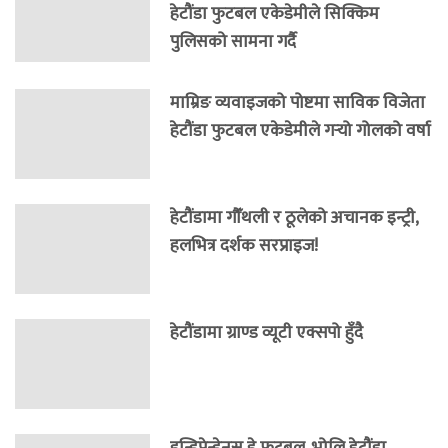
हेटौंडा फुटबल एकेडेमीले सिक्किम
पुलिसको सामना गर्दै
माम्रिङ व्यवाइजको पोष्टमा साविक विजेता
हेटौंडा फुटबल एकेडेमीले गर्‍यो गोलको वर्षा
हेटौंडामा गौँथली र ठूलेको अचानक इन्ट्री,
हलभित्र दर्शक सरप्राइज!
हेटौंडामा ग्राण्ड व्यूटी एक्सपो हुँदै
इन्डिपेन्डेनस डे फुटबल, भोलि हेटौंडा