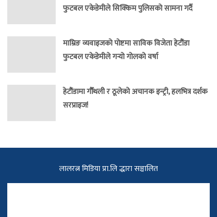
फुटबल एकेडेमीले सिक्किम पुलिसको सामना गर्दै
माम्रिङ व्यवाइजको पोष्टमा साविक विजेता हेटौंडा
फुटबल एकेडेमीले गर्‍यो गोलको वर्षा
हेटौंडामा गौँथली र ठूलेको अचानक इन्ट्री, हलभित्र दर्शक
सरप्राइज!
लालरत्न मिडिया प्रा.लि द्धारा सञ्चालित