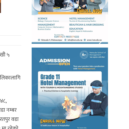
ेखी ५
बालिकालागि
४८,
डा नम्बर
भरतपुर वडा
 मा रहेको