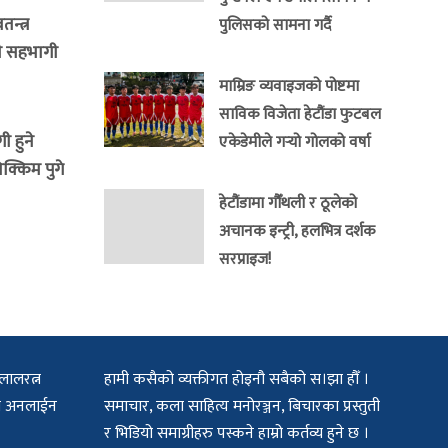
न्त्र
पुलिसको सामना गर्दै
ी सहभागी
माम्रिङ व्यवाइजको पोष्टमा
साविक विजेता हेटौंडा फुटबल
 हुने
एकेडेमीले गर्‍यो गोलको वर्षा
क्किम पुगे
हेटौंडामा गौँथली र ठूलेको
अचानक इन्ट्री, हलभित्र दर्शक
सरप्राइज!
लालरत्न
हामी कसैको व्यक्तीगत होइनौ सबैको स।झा हौँ ।
िटल अनलाईन
समाचार, कला साहित्य मनोरञ्जन, बिचारका प्रस्तुती
र भिडियो समाग्रीहरु पस्कने हाम्रो कर्तव्य हुने छ ।