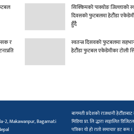
 फुटबल
सिक्किमको पाक्योङ जिल्लाको स्वत
दिवसको फुटबलमा हेटौंडा एकेडेम
हुँदै
त्सक र
स्वतन्त्र दिसवको फुटबलमा सहभागी
नाप्रति
हेटौंडा फुटबल एकेडेमीका टोली सि
बागमती प्रदेशको राजधानी हेटौँडाबाट 
a-2, Makawanpur, Bagamati
मिडिया प्रा. लि द्धारा सञ्चालित डिज
Nepal
पत्रिका यो हो रातो समाचार डट कम ।