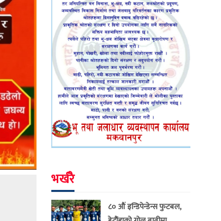
भर्खरै
८० औं इन्डिपेन्डेन्स फुटबल,
हेटौंडाको गोल बाढीमा