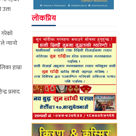
 उक्त
लोकप्रिय
 गरेको
े न्यानो
िका हाम्रा
द्र प्रसाद