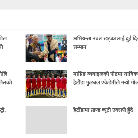
 गोल
अभियन्ता नवल खड्कालाई दुई दिनमै 
यो
सम्मान
भोलि
माम्रिङ व्यवाइजको पोष्टमा साविक
ुलिसको
हेटौंडा फुटबल एकेडेमीले गर्‍यो गो
री,
हेटौंडामा ग्राण्ड व्यूटी एक्सपो हुँदै