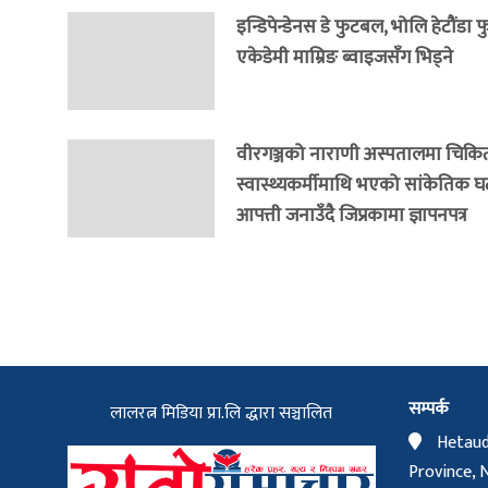
इन्डिपेन्डेनस डे फुटबल, भोलि हेटौंडा
एकेडेमी माम्रिङ ब्वाइजसँग भिड्ने
वीरगञ्जको नाराणी अस्पतालमा चिकि
स्वास्थ्यकर्मीमाथि भएको सांकेतिक घट
आपत्ती जनाउँदै जिप्रकामा ज्ञापनपत्र
सम्पर्क
लालरत्न मिडिया प्रा.लि द्धारा सञ्चालित
Hetaud
Province, 