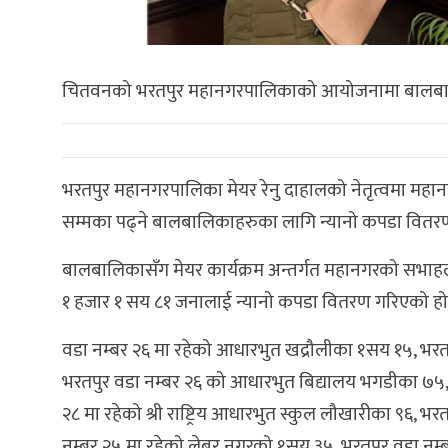
चितवनको भरतपुर महानगरपालिकाको आयोजनामा बालबाल
भरतपुर महानगरपालिका मेयर रेनु दाहालको नेतृत्वमा महान
सम्मका पढ्ने बालबालिकाहरुका लागि न्यानो कपडा वितर
बालबालिकासँग मेयर कार्यक्रम अन्तर्गत महानगरको सभाहल
१ हजार १ सय ८१ जनालाई न्यानो कपडा वितरण गरिएको हो
वडा नम्बर २६ मा रहेको आधारभुत खद्रौलीका १सय १५, भरतप
भरतपुर वडा नम्बर २६ को आधारभुत बिद्यालय भगडीका ७५, भर
२८ मा रहेको श्री राष्ट्रिय आधारभुत स्कुल लौखारीका ९६, 
नम्बर २५ मा रहेको लेबर नगरको १सय ३५, भरतपुर वडा नम्ब