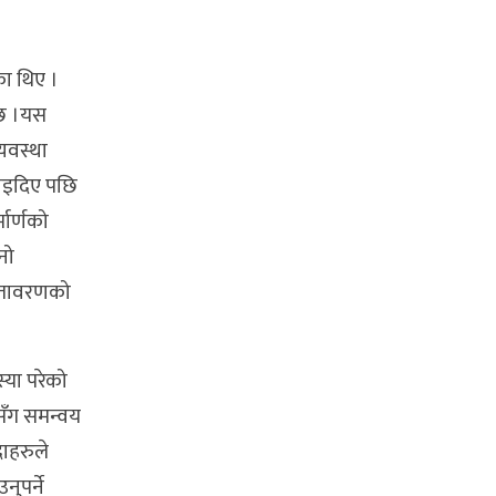
का थिए ।
 छ ।यस
यवस्था
लाइदिए पछि
मार्णको
नो
वातावरणको
स्या परेको
सँग समन्वय
ाहरुले
ुपर्ने