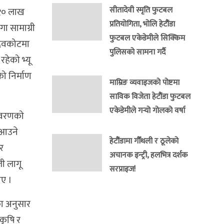
सीतादेवी स्मृति फुटबल
र १० लाख
प्रतियोगिता, भोलि हेटौंडा
ा सामाग्री
फुटबल एकेडेमीले सिक्किम
 देवकोटमा
पुलिसको सामना गर्दै
हेको भ्यू
ो निर्माण
माम्रिङ व्यवाइजको पोष्टमा
साविक विजेता हेटौंडा फुटबल
एकेडेमीले गर्‍यो गोलको वर्षा
तावरणको
न आउने
हेटौंडामा गौँथली र ठूलेको
र
अचानक इन्ट्री, हलभित्र दर्शक
ी लागू
सरप्राइज!
ाए ।
का अनुसार
 कृषि र