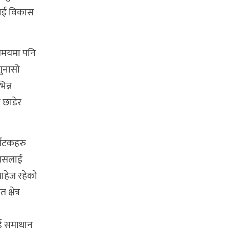
ालाई विकास
 समयमा पनि
गुनासो
िन्न
 छाडेर
र्यटकहरु
त्यसलाई
ाहेज रहेको
्षेत्र
ाई समाधान