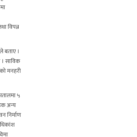
ामा
था विपन्न
नले बताए ।
ाए । साविक
हेको मनहरी
स्पतालमा ५
ेक अन्य
न निर्माण
अधिकांश
विमा