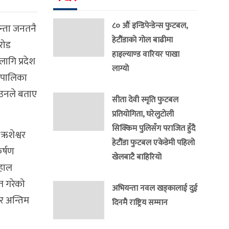
८० औं इन्डिपेन्डेन्स फुटबल,
िन्ता जनतनै
हेटौंडाको गोल बाढीमा
रोड
हाइल्याण्ड वारियर पाखा
लागि प्रदेश
लाग्यो
उँपालिका
ो उनले बताए
सीता देवी स्मृति फुटबल
प्रतियोगिता, घरेलुटोली
सिक्किम पुलिसँग पराजित हुँदै
 ऋशेश्वर
हेटौंडा फुटबल एकेडेमी पहिलो
र्षण
खेलबाटै बाहिरियो
 हाल
ात गरेको
अभियन्ता नवल खड्कालाई दुई
एर अन्तिम
दिनमै राष्ट्रिय सम्मान