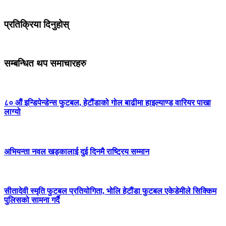
प्रतिक्रिया दिनुहोस्
सम्बन्धित थप समाचारहरु
८० औं इन्डिपेन्डेन्स फुटबल, हेटौंडाको गोल बाढीमा हाइल्याण्ड वारियर पाखा
लाग्यो
अभियन्ता नवल खड्कालाई दुई दिनमै राष्ट्रिय सम्मान
सीतादेवी स्मृति फुटबल प्रतियोगिता, भोलि हेटौंडा फुटबल एकेडेमीले सिक्किम
पुलिसको सामना गर्दै