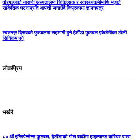
वीरगञ्जको नाराणी अस्पतालमा चिकित्सक र स्वास्थ्यकर्मीमाथि भएको
सांकेतिक घटनाप्रति आपत्ती जनाउँदै जिप्रकामा ज्ञापनपत्र
स्वतन्त्र दिसवको फुटबलमा सहभागी हुने हेटौंडा फुटबल एकेडेमीका टोली
सिक्किम पुगे
लोकप्रिय
भर्खरै
८० औं इन्डिपेन्डेन्स फुटबल, हेटौंडाको गोल बाढीमा हाइल्याण्ड वारियर पाखा