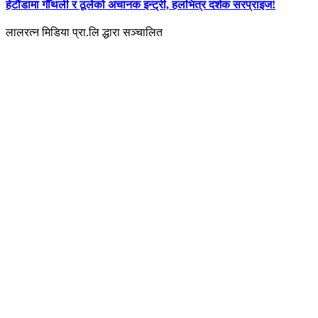
हेटौंडामा गौँथली र ठूलेको अचानक इन्ट्री, हलभित्र दर्शक सरप्राइज!
लालरत्न मिडिया प्रा.लि द्धारा सञ्चालित