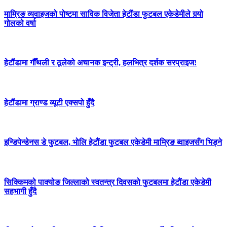
माम्रिङ व्यवाइजको पोष्टमा साविक विजेता हेटौंडा फुटबल एकेडेमीले गर्‍यो
गोलको वर्षा
हेटौंडामा गौँथली र ठूलेको अचानक इन्ट्री, हलभित्र दर्शक सरप्राइज!
हेटौंडामा ग्राण्ड व्यूटी एक्सपो हुँदै
इन्डिपेन्डेनस डे फुटबल, भोलि हेटौंडा फुटबल एकेडेमी माम्रिङ ब्वाइजसँग भिड्ने
सिक्किमको पाक्योङ जिल्लाको स्वतन्त्र दिवसको फुटबलमा हेटौंडा एकेडेमी
सहभागी हुँदै