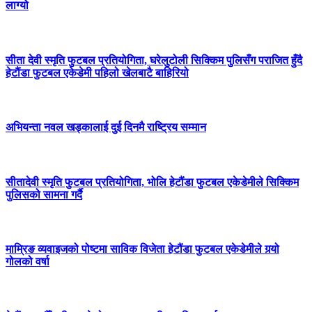
लाग्यो
सीता देवी स्मृति फुटबल प्रतियोगिता, घरेलुटोली सिक्किम पुलिसँग पराजित हुँदै
हेटौंडा फुटबल एकेडेमी पहिलो खेलबाटै बाहिरियो
अभियन्ता नवल खड्कालाई दुई दिनमै राष्ट्रिय सम्मान
सीतादेवी स्मृति फुटबल प्रतियोगिता, भोलि हेटौंडा फुटबल एकेडेमीले सिक्किम
पुलिसको सामना गर्दै
माम्रिङ व्यवाइजको पोष्टमा साविक विजेता हेटौंडा फुटबल एकेडेमीले गर्‍यो
गोलको वर्षा