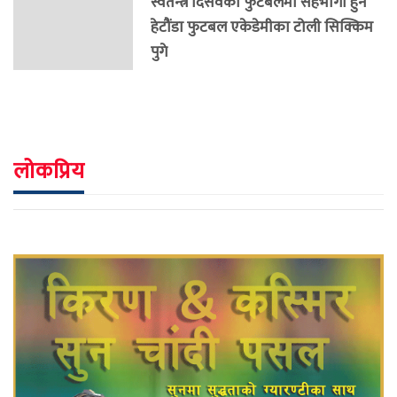
स्वतन्त्र दिसवको फुटबलमा सहभागी हुने
हेटौंडा फुटबल एकेडेमीका टोली सिक्किम
पुगे
लोकप्रिय