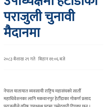
उपाध्यक्षमा हेटौंडाका
पराजुली चुनावी
मैदानमा
२०८३ बैशाख २९ गते बिहान ११:०६ बजे
नेपाल यातायात व्यवसायी राष्ट्रिय महासंघको सातौँ
महाधिवेशनका लागि मकवानपुर हेटौँडाका गोकर्ण प्रसाद
पराजुलीले वरिष्ठ उपाध्यक्ष पदमा उम्मेदवारी दिएका छन् ।