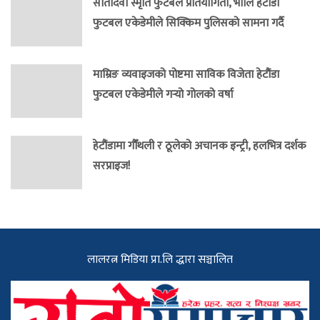
सीतादेवी स्मृति फुटबल प्रतियोगिता, भोलि हेटौंडा
फुटबल एकेडेमीले सिक्किम पुलिसको सामना गर्दै
माम्रिङ व्यवाइजको पोष्टमा साविक विजेता हेटौंडा
फुटबल एकेडेमीले गर्‍यो गोलको वर्षा
हेटौंडामा गौँथली र ठूलेको अचानक इन्ट्री, हलभित्र दर्शक
सरप्राइज!
लालरत्न मिडिया प्रा.लि द्धारा सञ्चालित