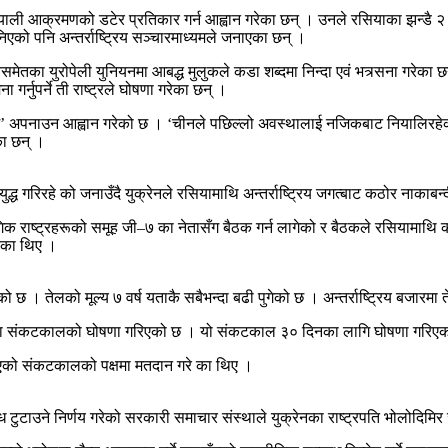
 रसियाली आक्रमणको डटेर प्रतिकार गर्न आह्वान गरेका छन् । उनले रसियाका झन्डै
सुनिएको पनि अन्तर्राष्ट्रिय सञ्चारमाध्यमले जनाएका छन् ।
तसमेतका युरोपेली युनियनमा आबद्ध मुलुकले कडा शब्दमा निन्दा एवं भत्र्सना गरेक
गर्नुपर्ने ती राष्ट्रले घोषणा गरेका छन् ।
ंयम’ अपनाउन आह्वान गरेको छ । ‘चीनले पछिल्लो अवस्थालाई नजिकबाट नियालिरहेको
का छन् ।
युद्ध गरिरहे को जनाउँदै युक्रेनले रसियामाथि अन्तर्राष्ट्रिय जगत्बाट कठोर नाकाब
 औद्योगिक राष्ट्रहरूको समूह जी–७ का नेतासँग बैठक गर्न लागेको र बैठकले रसियामा
एका थिए ।
भएको छ । तेलको मूल्य ७ वर्ष यताकै सबैभन्दा बढी पुगेको छ । अन्तर्राष्ट्रिय बजारम
ेनमा संकटकालको घोषणा गरिएको छ । यो संकटकाल ३० दिनका लागि घोषणा गरिएक
ाएको संकटकालको पक्षमा मतदान गरे का थिए ।
टुटाउने निर्णय गरेको सरकारी समाचार संस्थाले युक्रेनका राष्ट्रपति भोलोदिमिर 