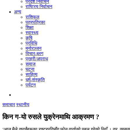
प्रदेश निर्वाचन
राष्ट्रिय निर्वाचन
अन्य
राशिफल
पत्रपत्रिका
शिक्षा
स्वास्थ्य
कृषि
प्रविधि
मनोरञ्जन
विचार-ब्लग
प्रहरी/अपराध
समाज
घटना
साहित्य
धर्म-संस्कृति
पर्यटन
समाचार
स्थानीय
किन ग-यो रुसले युक्रेनमाथि आक्रमण ?
‘आज मैले तपाईंहरूका राष्ट्रपतिसँग फोन वार्ताको पहल गरेको थिएँ । तर, त्य