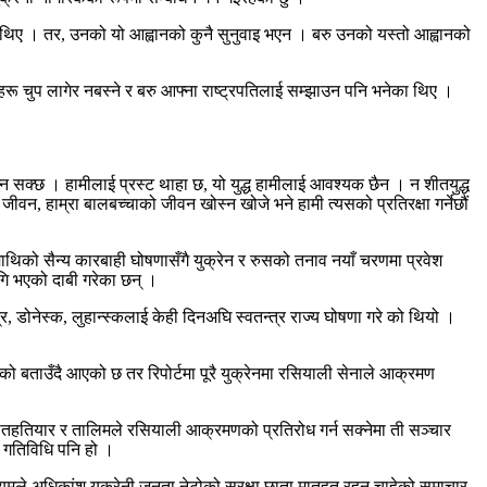
गरेका थिए । तर, उनको यो आह्वानको कुनै सुनुवाइ भएन । बरु उनको यस्तो आह्वानको
रू चुप लागेर नबस्ने र बरु आफ्ना राष्ट्रपतिलाई सम्झाउन पनि भनेका थिए ।
्न सक्छ । हामीलाई प्रस्ट थाहा छ, यो युद्ध हामीलाई आवश्यक छैन । न शीतयुद्ध
 जीवन, हाम्रा बालबच्चाको जीवन खोस्न खोजे भने हामी त्यसको प्रतिरक्षा गर्नेछौं
रेनमाथिको सैन्य कारबाही घोषणासँगै युक्रेन र रुसको तनाव नयाँ चरणमा प्रवेश
लागि भएको दाबी गरेका छन् ।
्र, डोनेस्क, लुहान्स्कलाई केही दिनअघि स्वतन्त्र राज्य घोषणा गरे को थियो ।
ालेको बताउँदै आएको छ तर रिपोर्टमा पूरै युक्रेनमा रसियाली सेनाले आक्रमण
 हातहतियार र तालिमले रसियाली आक्रमणको प्रतिरोध गर्न सक्नेमा ती सञ्चार
 गतिविधि पनि हो ।
्यमले अधिकांश युक्रेनी जनता नेटोको सुरक्षा छाता मातहत रहन चाहेको समाचार