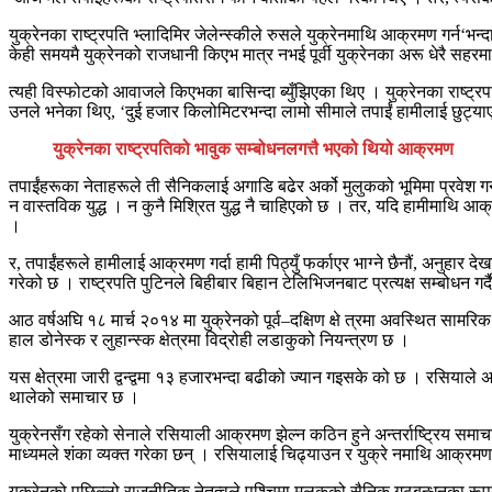
युक्रेनका राष्ट्रपति भ्लादिमिर जेलेन्स्कीले रुसले युक्रेनमाथि आक्रमण गर्न‘भ
केही समयमै युक्रेनको राजधानी किएभ मात्र नभई पूर्वी युक्रेनका अरू धेरै सह
त्यही विस्फोटको आवाजले किएभका बासिन्दा ब्युँझिएका थिए । युक्रेनका राष्ट्
उनले भनेका थिए, ‘दुई हजार किलोमिटरभन्दा लामो सीमाले तपाईं हामीलाई छुट्य
युक्रेनका राष्ट्रपतिको भावुक सम्बोधनलगत्तै भएको थियो आक्रमण
तपाईंहरूका नेताहरूले ती सैनिकलाई अगाडि बढेर अर्को मुलुकको भूमिमा प्रवेश गर
न वास्तविक युद्ध । न कुनै मिश्रित युद्ध नै चाहिएको छ । तर, यदि हामीमाथि आक्रम
।
र, तपाईंहरूले हामीलाई आक्रमण गर्दा हामी पिठ्युँ फर्काएर भाग्ने छैनौं, अनुहार
गरेको छ । राष्ट्रपति पुटिनले बिहीबार बिहान टेलिभिजनबाट प्रत्यक्ष सम्बोधन गर्द
आठ वर्षअघि १८ मार्च २०१४ मा युक्रेनको पूर्व–दक्षिण क्षे त्रमा अवस्थित सामरिक
हाल डोनेस्क र लुहान्स्क क्षेत्रमा विद्रोही लडाकुको नियन्त्रण छ ।
यस क्षेत्रमा जारी द्वन्द्वमा १३ हजारभन्दा बढीको ज्यान गइसके को छ । रसियाले अ
थालेको समाचार छ ।
युक्रेनसँग रहेको सेनाले रसियाली आक्रमण झेल्न कठिन हुने अन्तर्राष्ट्रिय स
माध्यमले शंका व्यक्त गरेका छन् । रसियालाई चिढ्याउन र युक्रे नमाथि आक्र
युक्रेनको पछिल्लो राजनीतिक नेतृत्वले पश्चिमा मुलुकको सैनिक गठबन्धनका रूप