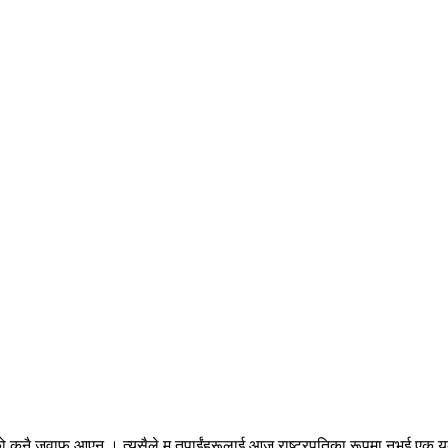
सको कुनै जवाफ आएन । त्यसैले म तपाईंहरूलाई आज राष्ट्रपतिका रूपमा नभई एक युक