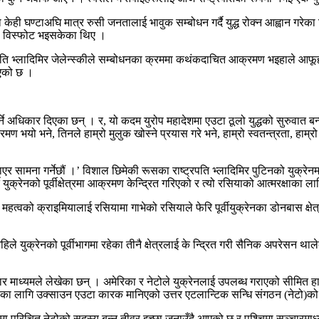
न्दा केही घण्टाअघि मात्र रुसी जनतालाई भावुक सम्बोधन गर्दै युद्ध रोक्न आह्वान 
रमा विस्फोट भइसकेका थिए ।
रपति भ्लादिमिर जेलेन्स्कीले सम्बोधनका क्रममा कथंकदाचित आक्रमण भइहाले आफूह
ाएको छ ।
्ने अधिकार दिएका छन् । र, यो कदम युरोप महादेशमा एउटा ठूलो युद्धको सुरुवात बन
ण भयो भने, तिनले हाम्रो मुलुक खोस्ने प्रयास गरे भने, हाम्रो स्वतन्त्रता, हाम्रो
 देखाएर सामना गर्नेछौं ।’ विशाल छिमेकी रूसका राष्ट्रपति भ्लादिमिर पुटिनको युक्
ै युक्रेनको पूर्वीक्षेत्रमा आक्रमण केन्द्रित गरिएको र त्यो रसियाको आत्मरक्षाका 
 महत्वको क्राइमियालाई रसियामा गाभेको रसियाले फेरि पूर्वीयुक्रेनका डोनबास क्षेत
हिले युक्रेनको पूर्वीभागमा रहेका तीनै क्षेत्रलाई के न्द्रित गरी सैनिक अपरेसन थ
माचार माध्यमले लेखेका छन् । अमेरिका र नेटोले युक्रेनलाई उपलब्ध गराएको सीमित
मणका लागि उक्साउन एउटा कारक मानिएको उत्तर एटलान्टिक सन्धि संगठन (नेटो)को
मा परिचित नेटोको सदस्य बन्न तीव्र इच्छा जनाउँदै आएको छ र पश्चिमा सञ्चारमाध