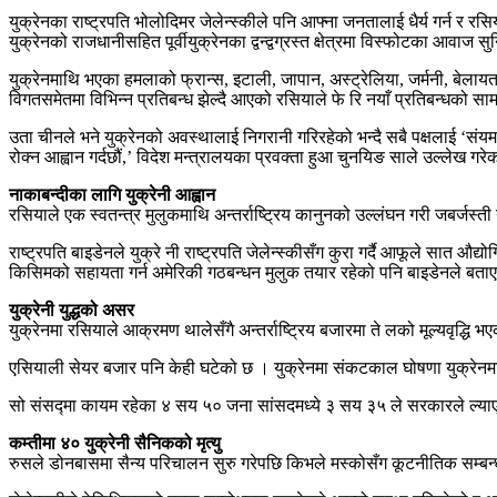
युक्रेनका राष्ट्रपति भोलोदिमर जेलेन्स्कीले पनि आफ्ना जनतालाई धैर्य गर्न र
युक्रेनको राजधानीसहित पूर्वीयुक्रेनका द्वन्द्वग्रस्त क्षेत्रमा विस्फोटका आवाज 
युक्रेनमाथि भएका हमलाको फ्रान्स, इटाली, जापान, अस्ट्रेलिया, जर्मनी, बेलाय
विगतसमेतमा विभिन्न प्रतिबन्ध झेल्दै आएको रसियाले फे रि नयाँ प्रतिबन्धको सामना 
उता चीनले भने युक्रेनको अवस्थालाई निगरानी गरिरहेको भन्दै सबै पक्षलाई ‘स
रोक्न आह्वान गर्दछौं,’ विदेश मन्त्रालयका प्रवक्ता हुआ चुनयिङ साले उल्लेख गरे
नाकाबन्दीका लागि युक्रेनी आह्वान
रसियाले एक स्वतन्त्र मुलुकमाथि अन्तर्राष्ट्रिय कानुनको उल्लंघन गरी जबर्जस्ती 
राष्ट्रपति बाइडेनले युक्रे नी राष्ट्रपति जेलेन्स्कीसँग कुरा गर्दै आफूले सात
किसिमको सहायता गर्न अमेरिकी गठबन्धन मुलुक तयार रहेको पनि बाइडेनले बता
युक्रेनी युद्धको असर
युक्रेनमा रसियाले आक्रमण थालेसँगै अन्तर्राष्ट्रिय बजारमा ते लको मूल्यवृद्धि 
एसियाली सेयर बजार पनि केही घटेको छ । युक्रेनमा संकटकाल घोषणा युक्र
सो संसद्मा कायम रहेका ४ सय ५० जना सांसदमध्ये ३ सय ३५ ले सरकारले ल्य
कम्तीमा ४० युक्रेनी सैनिकको मृत्यु
रुसले डोनबासमा सैन्य परिचालन सुरु गरेपछि किभले मस्कोसँग कूटनीतिक सम्बन्ध 