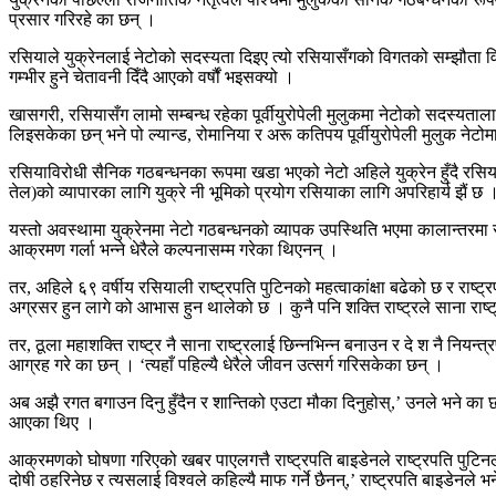
प्रसार गरिरहे का छन् ।
रसियाले युक्रेनलाई नेटोको सदस्यता दिइए त्यो रसियासँगको विगतको सम्झौता विप
गम्भीर हुने चेतावनी दिँदै आएको वर्षौं भइसक्यो ।
खासगरी, रसियासँग लामो सम्बन्ध रहेका पूर्वीयुरोपेली मुलुकमा नेटोको सदस्यता
लिइसकेका छन् भने पो ल्यान्ड, रोमानिया र अरू कतिपय पूर्वीयुरोपेली मुलुक नेट
रसियाविरोधी सैनिक गठबन्धनका रूपमा खडा भएको नेटो अहिले युक्रेन हुँदै रसिया
तेल)को व्यापारका लागि युक्रे नी भूमिको प्रयोग रसियाका लागि अपरिहार्य झैं छ 
यस्तो अवस्थामा युक्रेनमा नेटो गठबन्धनको व्यापक उपस्थिति भएमा कालान्तरमा रस
आक्रमण गर्ला भन्ने धेरैले कल्पनासम्म गरेका थिएनन् ।
तर, अहिले ६९ वर्षीय रसियाली राष्ट्रपति पुटिनको महत्वाकांक्षा बढेको छ र राष
अग्रसर हुन लागे को आभास हुन थालेको छ । कुनै पनि शक्ति राष्ट्रले साना राष्ट्रला
तर, ठूला महाशक्ति राष्ट्र नै साना राष्ट्रलाई छिन्नभिन्न बनाउन र दे श नै नियन्त्
आग्रह गरे का छन् । ‘त्यहाँ पहिल्यै धेरैले जीवन उत्सर्ग गरिसकेका छन् ।
अब अझै रगत बगाउन दिनु हुँदैन र शान्तिको एउटा मौका दिनुहोस्,’ उनले भने का छ
आएका थिए ।
आक्रमणको घोषणा गरिएको खबर पाएलगत्तै राष्ट्रपति बाइडेनले राष्ट्रपति पुटिनले म
दोषी ठहरिनेछ र त्यसलाई विश्वले कहिल्यै माफ गर्ने छैनन्,’ राष्ट्रपति बाइडेनले 