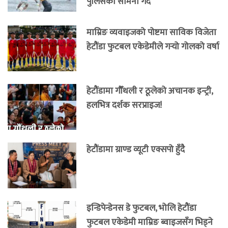
पुलिसको सामना गर्दै
माम्रिङ व्यवाइजको पोष्टमा साविक विजेता
हेटौंडा फुटबल एकेडेमीले गर्‍यो गोलको वर्षा
हेटौंडामा गौँथली र ठूलेको अचानक इन्ट्री,
हलभित्र दर्शक सरप्राइज!
हेटौंडामा ग्राण्ड व्यूटी एक्सपो हुँदै
इन्डिपेन्डेनस डे फुटबल, भोलि हेटौंडा
फुटबल एकेडेमी माम्रिङ ब्वाइजसँग भिड्ने