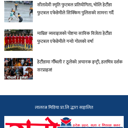
सीतादेवी स्मृति फुटबल प्रतियोगिता, भोलि हेटौंडा
फुटबल एकेडेमीले सिक्किम पुलिसको सामना गर्दै
माम्रिङ व्यवाइजको पोष्टमा साविक विजेता हेटौंडा
फुटबल एकेडेमीले गर्‍यो गोलको वर्षा
हेटौंडामा गौँथली र ठूलेको अचानक इन्ट्री, हलभित्र दर्शक
सरप्राइज!
लालरत्न मिडिया प्रा.लि द्धारा सञ्चालित