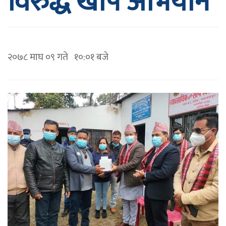
विरुद्ध खोप अभियान
२०७८ माघ ०९ गते १०:०१ बजे