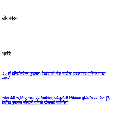
लोकप्रिय
भर्खरै
८० औं इन्डिपेन्डेन्स फुटबल, हेटौंडाको गोल बाढीमा हाइल्याण्ड वारियर पाखा
लाग्यो
सीता देवी स्मृति फुटबल प्रतियोगिता, घरेलुटोली सिक्किम पुलिसँग पराजित हुँदै
हेटौंडा फुटबल एकेडेमी पहिलो खेलबाटै बाहिरियो