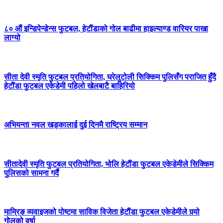
८० औं इन्डिपेन्डेन्स फुटबल, हेटौंडाको गोल बाढीमा हाइल्याण्ड वारियर पाखा
लाग्यो
सीता देवी स्मृति फुटबल प्रतियोगिता, घरेलुटोली सिक्किम पुलिसँग पराजित हुँदै
हेटौंडा फुटबल एकेडेमी पहिलो खेलबाटै बाहिरियो
अभियन्ता नवल खड्कालाई दुई दिनमै राष्ट्रिय सम्मान
सीतादेवी स्मृति फुटबल प्रतियोगिता, भोलि हेटौंडा फुटबल एकेडेमीले सिक्किम
पुलिसको सामना गर्दै
माम्रिङ व्यवाइजको पोष्टमा साविक विजेता हेटौंडा फुटबल एकेडेमीले गर्‍यो
गोलको वर्षा