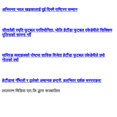
अभियन्ता नवल खड्कालाई दुई दिनमै राष्ट्रिय सम्मान
सीतादेवी स्मृति फुटबल प्रतियोगिता, भोलि हेटौंडा फुटबल एकेडेमीले सिक्किम
पुलिसको सामना गर्दै
माम्रिङ व्यवाइजको पोष्टमा साविक विजेता हेटौंडा फुटबल एकेडेमीले गर्‍यो
गोलको वर्षा
हेटौंडामा गौँथली र ठूलेको अचानक इन्ट्री, हलभित्र दर्शक सरप्राइज!
लालरत्न मिडिया प्रा.लि द्धारा सञ्चालित