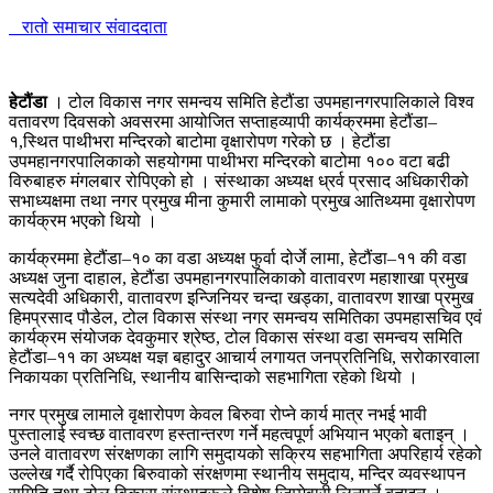
रातो समाचार संवाददाता
हेटौंडा
। टोल विकास नगर समन्वय समिति हेटौंडा उपमहानगरपालिकाले विश्व
वतावरण दिवसको अवसरमा आयोजित सप्ताहव्यापी कार्यक्रममा हेटौंडा–
१,स्थित पाथीभरा मन्दिरको बाटोमा वृक्षारोपण गरेको छ । हेटौंडा
उपमहानगरपालिकाको सहयोगमा पाथीभरा मन्दिरको बाटोमा १०० वटा बढी
विरुबाहरु मंगलबार रोपिएको हो । संस्थाका अध्यक्ष ध्रर्व प्रसाद अधिकारीको
सभाध्यक्षमा तथा नगर प्रमुख मीना कुमारी लामाको प्रमुख आतिथ्यमा वृक्षारोपण
कार्यक्रम भएको थियो ।
कार्यक्रममा हेटौंडा–१० का वडा अध्यक्ष फुर्वा दोर्जे लामा, हेटौंडा–११ की वडा
अध्यक्ष जुना दाहाल, हेटौंडा उपमहानगरपालिकाको वातावरण महाशाखा प्रमुख
सत्यदेवी अधिकारी, वातावरण इन्जिनियर चन्दा खड्का, वातावरण शाखा प्रमुख
हिमप्रसाद पौडेल, टोल विकास संस्था नगर समन्वय समितिका उपमहासचिव एवं
कार्यक्रम संयोजक देवकुमार श्रेष्ठ, टोल विकास संस्था वडा समन्वय समिति
हेटौंडा–११ का अध्यक्ष यज्ञ बहादुर आचार्य लगायत जनप्रतिनिधि, सरोकारवाला
निकायका प्रतिनिधि, स्थानीय बासिन्दाको सहभागिता रहेको थियो ।
नगर प्रमुख लामाले वृक्षारोपण केवल बिरुवा रोप्ने कार्य मात्र नभई भावी
पुस्तालाई स्वच्छ वातावरण हस्तान्तरण गर्ने महत्वपूर्ण अभियान भएको बताइन् ।
उनले वातावरण संरक्षणका लागि समुदायको सक्रिय सहभागिता अपरिहार्य रहेको
उल्लेख गर्दै रोपिएका बिरुवाको संरक्षणमा स्थानीय समुदाय, मन्दिर व्यवस्थापन