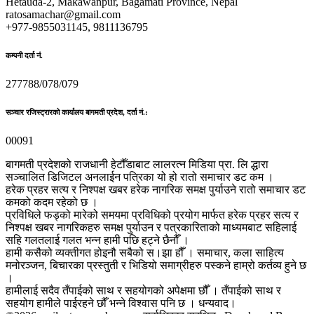
Hetauda-2, Makawanpur, Bagamati Province, Nepal
ratosamachar@gmail.com
+977-9855031145, 9811136795
कम्पनी दर्ता नं.
277788/078/079
सञ्चार रजिस्ट्रारको कार्यालय बागमती प्रदेश, दर्ता नं.:
00091
बागमती प्रदेशको राजधानी हेटौँडाबाट लालरत्न मिडिया प्रा. लि द्धारा
सञ्चालित डिजिटल अनलाईन पत्रिका यो हो रातो समाचार डट कम ।
हरेक प्रहर सत्य र निश्पक्ष खबर हरेक नागरिक समक्ष पुर्याउने रातो समाचार डट
कमको कदम रहेको छ ।
प्रविधिले फड्को मारेको समयमा प्रविधिको प्रयोग मार्फत हरेक प्रहर सत्य र
निश्पक्ष खबर नागरिकहरु समक्ष पुर्याउन र पत्रकारिताको माध्यमबाट सहिलाई
सहि गलतलाई गलत भन्न हामी पछि हट्ने छैनौँ ।
हामी कसैको व्यक्तीगत होइनौ सबैको स।झा हौँ । समाचार, कला साहित्य
मनोरञ्जन, बिचारका प्रस्तुती र भिडियो समाग्रीहरु पस्कने हाम्रो कर्तव्य हुने छ
।
हामीलाई सदैव तँपाईको साथ र सहयोगको अपेक्षमा छौँ । तँपाईको साथ र
सहयोग हामीले पाईरहने छौँ भन्ने विश्वास पनि छ । धन्यवाद।