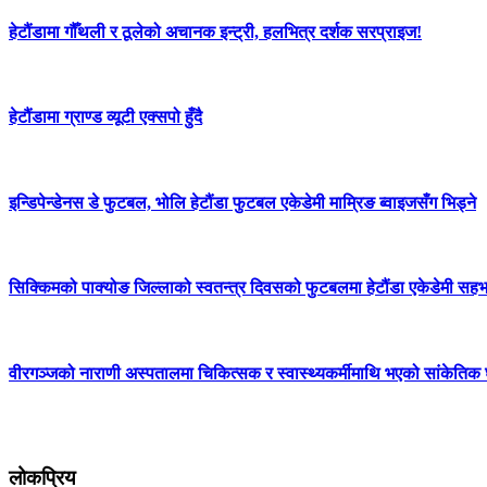
हेटौंडामा गौँथली र ठूलेको अचानक इन्ट्री, हलभित्र दर्शक सरप्राइज!
हेटौंडामा ग्राण्ड व्यूटी एक्सपो हुँदै
इन्डिपेन्डेनस डे फुटबल, भोलि हेटौंडा फुटबल एकेडेमी माम्रिङ ब्वाइजसँग भिड्ने
सिक्किमको पाक्योङ जिल्लाको स्वतन्त्र दिवसको फुटबलमा हेटौंडा एकेडेमी सहभाग
वीरगञ्जको नाराणी अस्पतालमा चिकित्सक र स्वास्थ्यकर्मीमाथि भएको सांकेतिक घ
लोकप्रिय