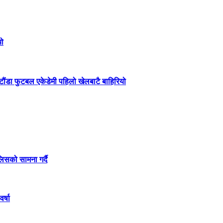
यो
हेटौंडा फुटबल एकेडेमी पहिलो खेलबाटै बाहिरियो
लिसको सामना गर्दै
र्षा