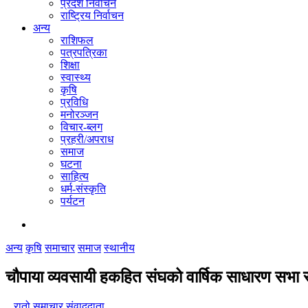
प्रदेश निर्वाचन
राष्ट्रिय निर्वाचन
अन्य
राशिफल
पत्रपत्रिका
शिक्षा
स्वास्थ्य
कृषि
प्रविधि
मनोरञ्जन
विचार-ब्लग
प्रहरी/अपराध
समाज
घटना
साहित्य
धर्म-संस्कृति
पर्यटन
अन्य
कृषि
समाचार
समाज
स्थानीय
चौपाया व्यवसायी हकहित संघको वार्षिक साधारण सभा स
रातो समाचार संवाददाता