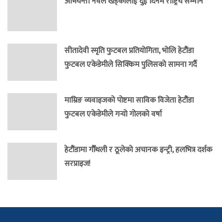
अभियन्ता नवल खड्कालाई दुई दिनमै राष्ट्रिय सम्मान
सीतादेवी स्मृति फुटबल प्रतियोगिता, भोलि हेटौंडा
फुटबल एकेडेमीले सिक्किम पुलिसको सामना गर्दै
माम्रिङ व्यवाइजको पोष्टमा साविक विजेता हेटौंडा
फुटबल एकेडेमीले गर्‍यो गोलको वर्षा
हेटौंडामा गौँथली र ठूलेको अचानक इन्ट्री, हलभित्र दर्शक
सरप्राइज!