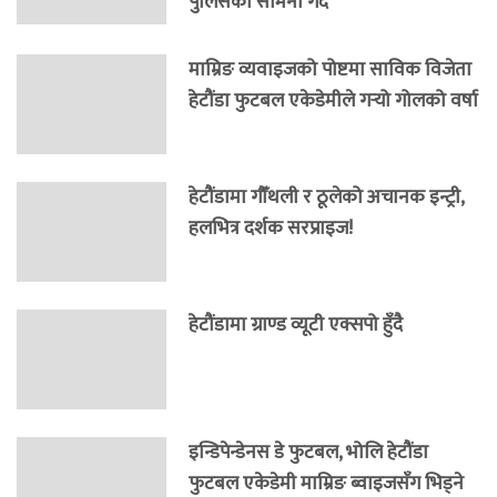
पुलिसको सामना गर्दै
माम्रिङ व्यवाइजको पोष्टमा साविक विजेता
हेटौंडा फुटबल एकेडेमीले गर्‍यो गोलको वर्षा
हेटौंडामा गौँथली र ठूलेको अचानक इन्ट्री,
हलभित्र दर्शक सरप्राइज!
हेटौंडामा ग्राण्ड व्यूटी एक्सपो हुँदै
इन्डिपेन्डेनस डे फुटबल, भोलि हेटौंडा
फुटबल एकेडेमी माम्रिङ ब्वाइजसँग भिड्ने