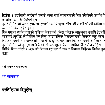
हेटौंडा
। उर्लाबारी, मोरंगकी रजनी थापा नवौँ संस्करणको मिस कोशीको उपाधि जि
कोशीको उपाधि जितेकी हुन् ।
प्रतियोगिताको अर्गनाइजर च्वाइसको उपाधि सुन्दरहरैचाकी लक्ष्मी चौधरी घोषित
धरानकी दिया राई भइन् ।
मिस पपुलर अर्जुनधाराकी युनिका बिश्वकर्मा, मिस पब्लिक च्वाइसको उपाधि ईटहरीकी
शाशकंर (गुरॉंश) ले जितिन भने मिस फोटोजेनिक बिराटनगरकी सिमरन साहु भइन् । यस
बिराटनगरकी निमा राजबशीं, मिस बेस्ट ट्रान्सफरमेशन बिराटनगरकी दिपिका साह
प्रतियोगिताको प्रमुख अतिथि मोरगं उपप्रमुख जिल्ला अधिकारी सरोज कोईराला रहेक
घिमिरे, मिस कोशी २०२४ की बिजेता शुभ लक्ष्मी राई, र निर्माता निर्देशक नितीन क
बताए ।
रातो समाचार संवाददाता
थप जानकारी
प्रतिक्रिया दिनुहोस्