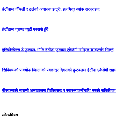
हेटौंडामा गौँथली र ठूलेको अचानक इन्ट्री, हलभित्र दर्शक सरप्राइज!
हेटौंडामा ग्राण्ड व्यूटी एक्सपो हुँदै
इन्डिपेन्डेनस डे फुटबल, भोलि हेटौंडा फुटबल एकेडेमी माम्रिङ ब्वाइजसँग भिड्ने
सिक्किमको पाक्योङ जिल्लाको स्वतन्त्र दिवसको फुटबलमा हेटौंडा एकेडेमी सहभाग
वीरगञ्जको नाराणी अस्पतालमा चिकित्सक र स्वास्थ्यकर्मीमाथि भएको सांकेतिक घ
लोकप्रिय