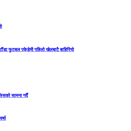
यो
हेटौंडा फुटबल एकेडेमी पहिलो खेलबाटै बाहिरियो
लिसको सामना गर्दै
र्षा