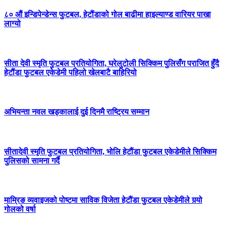
८० औं इन्डिपेन्डेन्स फुटबल, हेटौंडाको गोल बाढीमा हाइल्याण्ड वारियर पाखा
लाग्यो
सीता देवी स्मृति फुटबल प्रतियोगिता, घरेलुटोली सिक्किम पुलिसँग पराजित हुँदै
हेटौंडा फुटबल एकेडेमी पहिलो खेलबाटै बाहिरियो
अभियन्ता नवल खड्कालाई दुई दिनमै राष्ट्रिय सम्मान
सीतादेवी स्मृति फुटबल प्रतियोगिता, भोलि हेटौंडा फुटबल एकेडेमीले सिक्किम
पुलिसको सामना गर्दै
माम्रिङ व्यवाइजको पोष्टमा साविक विजेता हेटौंडा फुटबल एकेडेमीले गर्‍यो
गोलको वर्षा