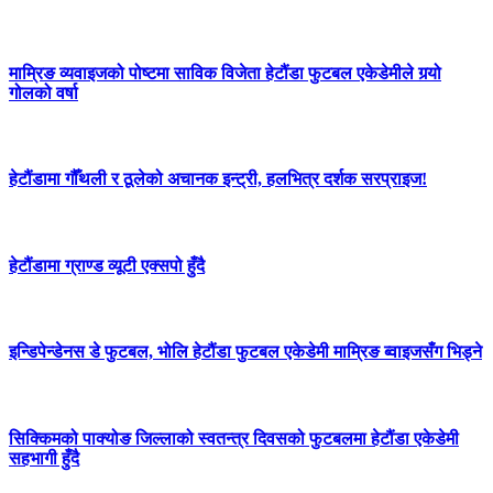
माम्रिङ व्यवाइजको पोष्टमा साविक विजेता हेटौंडा फुटबल एकेडेमीले गर्‍यो
गोलको वर्षा
हेटौंडामा गौँथली र ठूलेको अचानक इन्ट्री, हलभित्र दर्शक सरप्राइज!
हेटौंडामा ग्राण्ड व्यूटी एक्सपो हुँदै
इन्डिपेन्डेनस डे फुटबल, भोलि हेटौंडा फुटबल एकेडेमी माम्रिङ ब्वाइजसँग भिड्ने
सिक्किमको पाक्योङ जिल्लाको स्वतन्त्र दिवसको फुटबलमा हेटौंडा एकेडेमी
सहभागी हुँदै